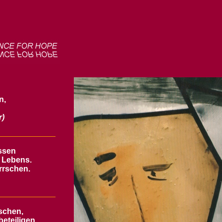
n,
r)
ssen
s Lebens.
rrschen.
schen,
eteiligen.